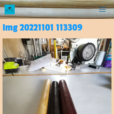
Img 20221101 113309