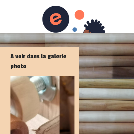
Où me trouver ?
Livre d'or
Admin
A voir dans la galerie
photo