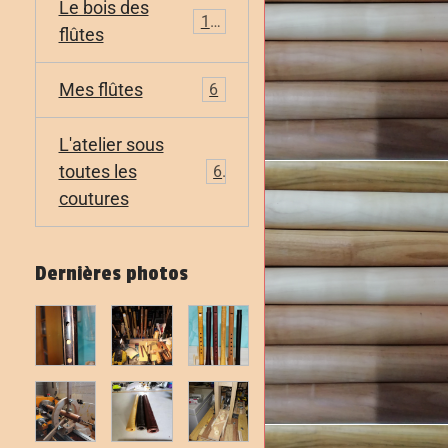
Le bois des
11
flûtes
Mes flûtes
6
L'atelier sous
toutes les
6
coutures
Dernières photos