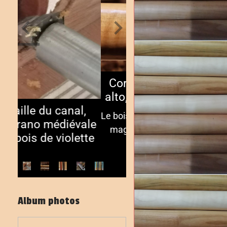
Corps de Ganassi
alto, à peine tourné
Le bois ondé, c'est toujours
magnifique! Ici du buis
ondé...
Album photos