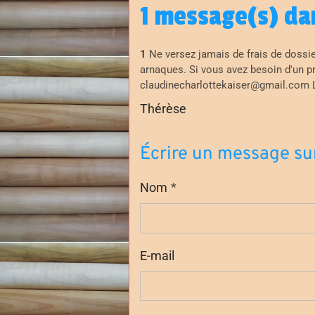
1 message(s) dan
1
Ne versez jamais de frais de dossier
arnaques. Si vous avez besoin d'un prê
claudinecharlottekaiser@gmail.com
Thérèse
Écrire un message sur 
Nom
E-mail