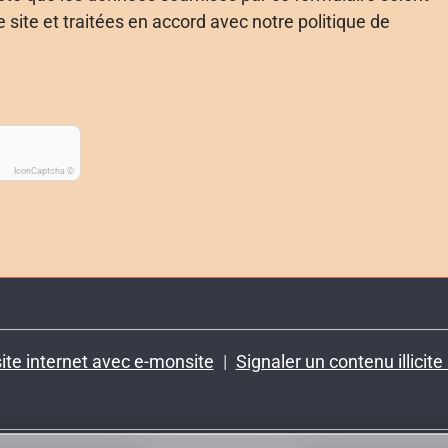
e site et traitées en accord avec notre politique de
IconCaptcha ©
ite internet avec e-monsite
Signaler un contenu illicite 