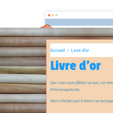
Accueil
Qui suis-je ?
Modèles
Ta
Accueil
Livre d'or
Livre d'or
Que vous soyez flûtiste ou non, vos rem
d'encouragements.
Alors n'hésitez pas à laisser un message 