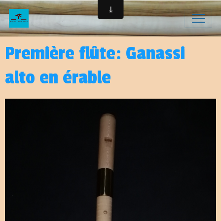
Première flûte: Ganassi
alto en érable