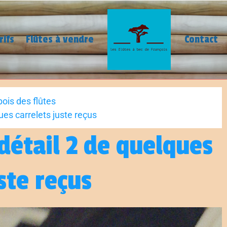
rifs
Flûtes à vendre
Contact
bois des flûtes
ues carrelets juste reçus
 détail 2 de quelques
ste reçus