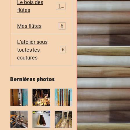
Le bois des
11
flûtes
Mes flûtes
6
L'atelier sous
toutes les
6
coutures
Dernières photos