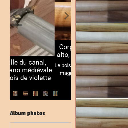
Corps de Ganassi
alto, à peine tourné
Le bois ondé, c'est toujours
magnifique! Ici du buis
ondé...
Album photos