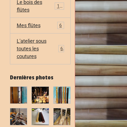
Le bois des
11
flûtes
Mes flûtes
6
L'atelier sous
toutes les
6
coutures
Dernières photos