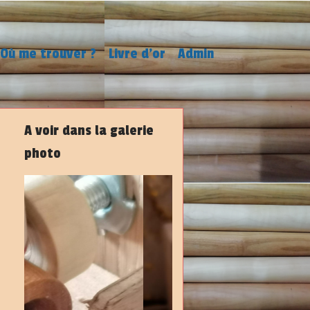
Où me trouver ?
Livre d'or
Admin
A voir dans la galerie
photo