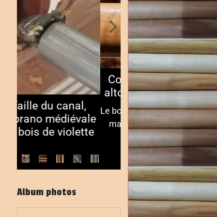
Corps de Ganassi
alto, à peine tourné
Le bois ondé, c'est toujours
magnifique! Ici du buis
ondé...
Album photos