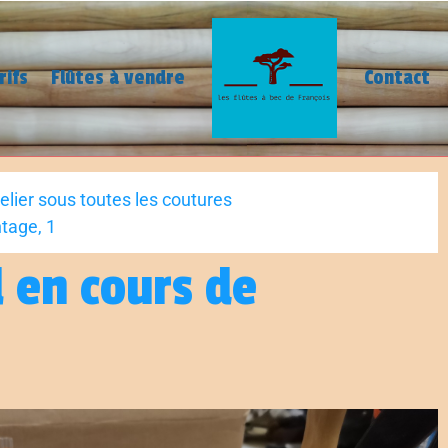
rifs
Flûtes à vendre
Contact
telier sous toutes les coutures
tage, 1
l en cours de